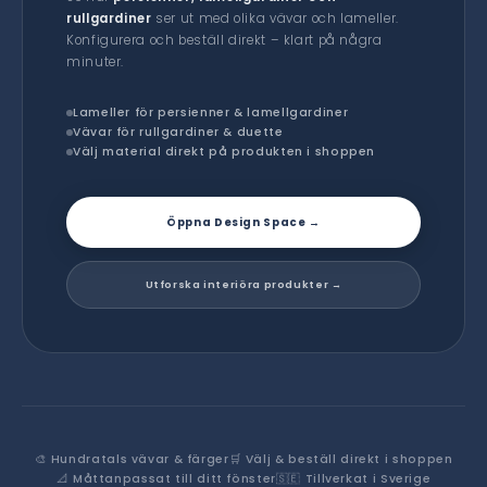
rullgardiner
ser ut med olika vävar och lameller.
Konfigurera och beställ direkt – klart på några
minuter.
Lameller för persienner & lamellgardiner
Vävar för rullgardiner & duette
Välj material direkt på produkten i shoppen
Öppna Design Space →
Utforska interiöra produkter →
🎨 Hundratals vävar & färger
🛒 Välj & beställ direkt i shoppen
📐 Måttanpassat till ditt fönster
🇸🇪 Tillverkat i Sverige