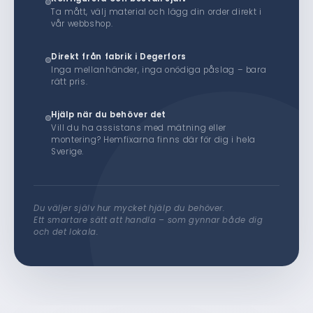
Ta mått, välj material och lägg din order direkt i
vår webbshop.
Direkt från fabrik i Degerfors
Inga mellanhänder, inga onödiga påslag – bara
rätt pris.
Hjälp när du behöver det
Vill du ha assistans med mätning eller
montering? Hemfixarna finns där för dig i hela
Sverige.
Du väljer själv hur mycket hjälp du behöver.
Ett smartare sätt att handla – som gynnar både dig
och det lokala.