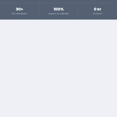
30+
100%
0 kr
ÅRS ERFARENHET
SVENSK TILLVERKNING
FRI FRAKT