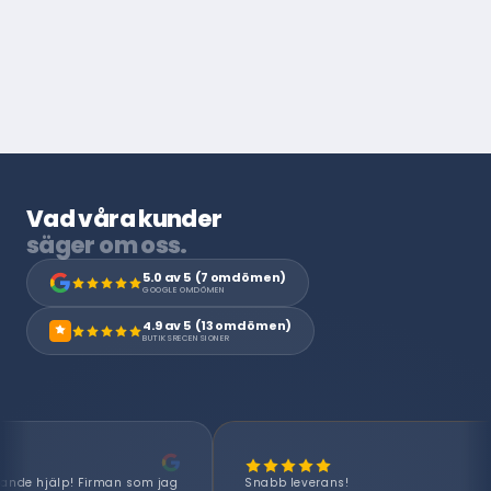
Vad våra kunder
säger om oss.
5.0 av 5 (7 omdömen)
GOOGLE OMDÖMEN
4.9 av 5 (13 omdömen)
BUTIKSRECENSIONER
★
Snabb leverans!
Bästa servi