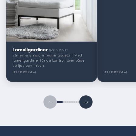
Lamellgardiner
från 2 155 kr
Stilren & snygg inredningsdetalj. Med
lamellgardiner får du kontroll över både
solljus och insyn.
UTFORSKA
UTFORSKA