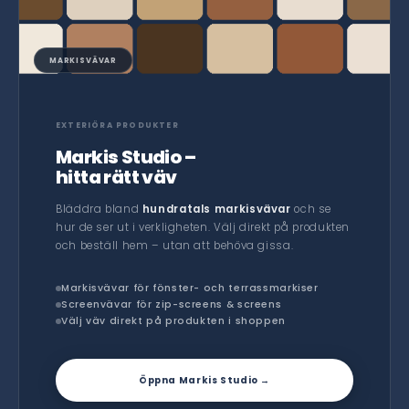
MARKISVÄVAR
EXTERIÖRA PRODUKTER
Markis Studio –
hitta rätt väv
Bläddra bland
hundratals markisvävar
och se
hur de ser ut i verkligheten. Välj direkt på produkten
och beställ hem – utan att behöva gissa.
Markisvävar för fönster- och terrassmarkiser
Screenvävar för zip-screens & screens
Välj väv direkt på produkten i shoppen
Öppna Markis Studio →