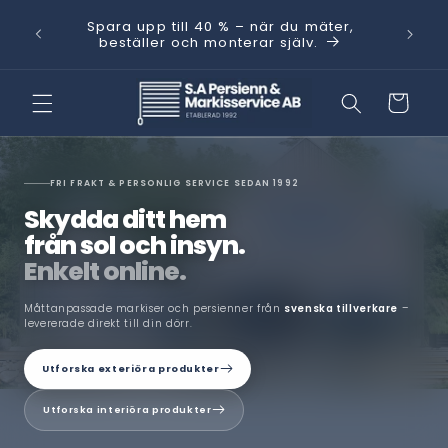
Skip to
Behöver
ning
Spara upp till 40 % – när du mäter,
content
med He
beställer och monterar själv.
Cart
FRI FRAKT & PERSONLIG SERVICE SEDAN 1992
Skydda ditt hem
från sol och insyn.
Enkelt online.
Måttanpassade markiser och persienner från
svenska tillverkare
–
levererade direkt till din dörr.
Utforska exteriöra produkter
Utforska interiöra produkter