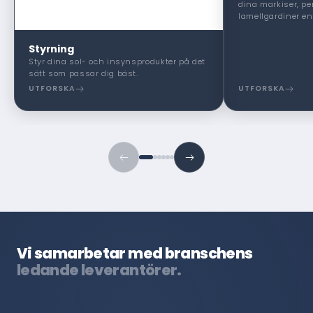
dina markiser, pe
lamellgardiner enk
Styrning
Styr dina sol- och insynsprodukter på det
sätt som passar dig bäst.
UTFORSKA
UTFORSKA
Vi samarbetar med branschens
ledande leverantörer.