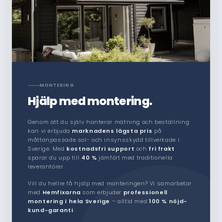
MONTERING
Hjälp med montering.
Genom att du själv hanterar mätning och beställning
kan vi erbjuda
marknadens lägsta pris
på
måttanpassade sol- och insynsskydd tillverkade i
Sverige. Med
kostnadsfri support
och
fri frakt
sparar du upp till
40 %
jämfört med traditionella
leverantörer.
Vill du hellre få hjälp med monteringen? Vi samarbetar
med
Hemfixarna
som erbjuder
professionell
montering i hela Sverige
– alltid med
100 % nöjd-
kund-garanti
.