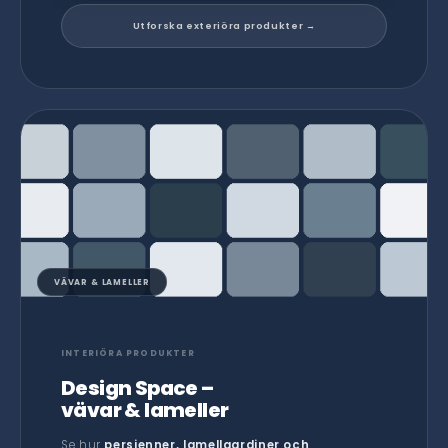
Utforska exteriöra produkter →
VÄVAR & LAMELLER
INTERIÖRA PRODUKTER
Design Space –
vävar & lameller
Se hur
persienner, lamellgardiner och