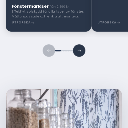
Fönstermarkiser
från 2 690 kr
Effektivt solskydd för alla typer av fönster.
Måttanpassade och enkla att montera.
UTFORSKA
UTFORSKA