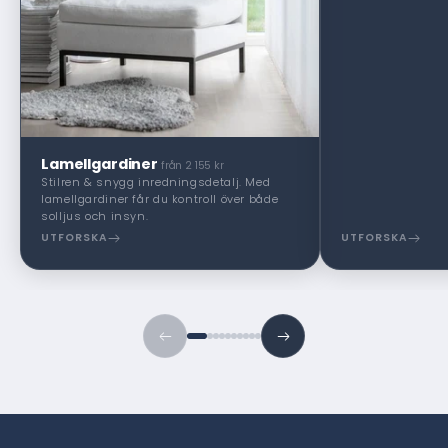
Lamellgardiner
från 2 155 kr
Stilren & snygg inredningsdetalj. Med
lamellgardiner får du kontroll över både
solljus och insyn.
UTFORSKA
UTFORSKA