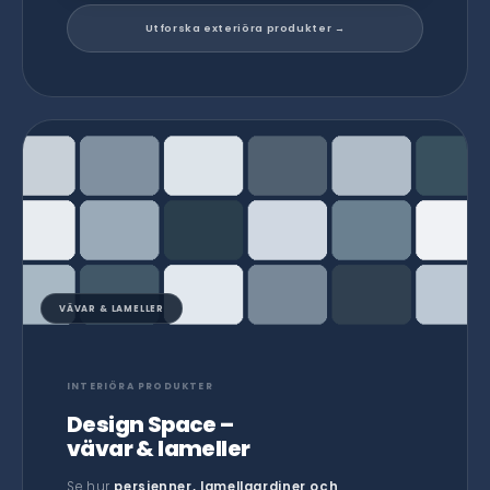
Utforska exteriöra produkter →
VÄVAR & LAMELLER
INTERIÖRA PRODUKTER
Design Space –
vävar & lameller
Se hur
persienner, lamellgardiner och