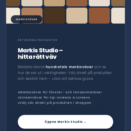
MARKISVÄVAR
EXTERIÖRA PRODUKTER
Markis Studio –
hitta rätt väv
Bläddra bland
hundratals markisvävar
och se
hur de ser ut i verkligheten. Välj direkt på produkten
och beställ hem – utan att behöva gissa.
Markisvävar för fönster- och terrassmarkiser
Screenvävar för zip-screens & screens
Välj väv direkt på produkten i shoppen
Öppna Markis Studio →