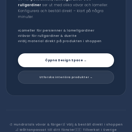
rullgardiner
ser ut med olika vävar och lameller.
Konfigurera och beställ direkt – klart på några
minuter.
Lameller för persienner & lamellgardiner
Vävar för rullgardiner & duette
Välj material direkt på produkten i shoppen
Öppna Design Space →
Utforska interiöra produkter →
🎨 Hundratals vävar & färger
🛒 Välj & beställ direkt i shoppen
📐 Måttanpassat till ditt fönster
🇸🇪 Tillverkat i Sverige