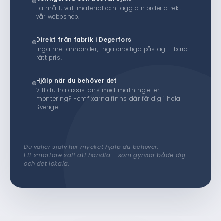
Ta mått, välj material och lägg din order direkt i
vår webbshop.
Direkt från fabrik i Degerfors
Inga mellanhänder, inga onödiga påslag – bara
rätt pris.
Hjälp när du behöver det
Vill du ha assistans med mätning eller
montering? Hemfixarna finns där för dig i hela
Sverige.
Du väljer själv hur mycket hjälp du behöver.
Ett smartare sätt att handla – som gynnar både dig
och det lokala.