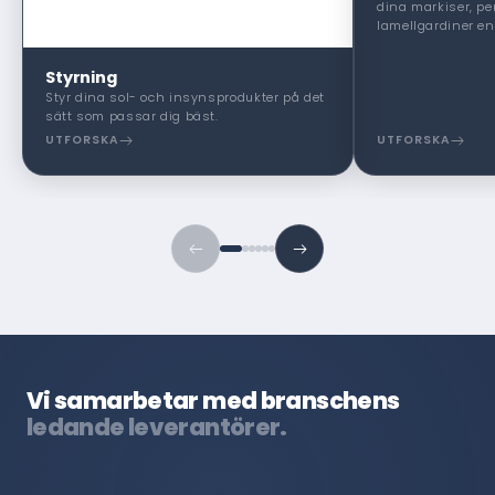
dina markiser, pe
lamellgardiner enk
Styrning
Styr dina sol- och insynsprodukter på det
sätt som passar dig bäst.
UTFORSKA
UTFORSKA
Vi samarbetar med branschens
ledande leverantörer.