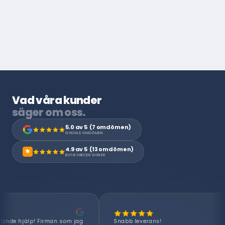
Vad våra kunder
säger om oss.
5.0 av 5 (7 omdömen)
GOOGLE OMDÖMEN
4.9 av 5 (13 omdömen)
BUTIKSRECENSIONER
★
g
Snabb leverans!
Bästa serv