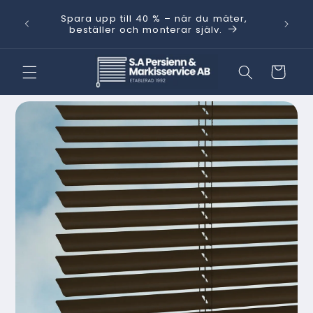
vidare
Behöver
Spara upp till 40 % – när du mäter,
till
kt.
med He
beställer och monterar själv.
innehåll
Varukorg
 vidare till
oduktinformation