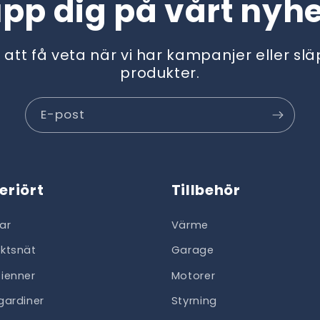
upp dig på vårt nyh
t att få veta när vi har kampanjer eller sl
produkter.
E-post
teriört
Tillbehör
ar
Värme
ektsnät
Garage
sienner
Motorer
lgardiner
Styrning