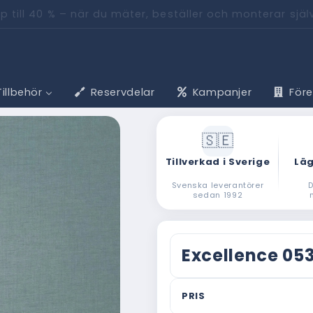
pp till 40 % – när du mäter, beställer och monterar sjä
Tillbehör
Reservdelar
Kampanjer
För
Tillverkad i Sverige
Läg
Svenska leverantörer
D
sedan 1992
Excellence 05
PRIS