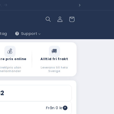
lv.
Behöv
Logga
Varukorg
in
etag
Support
re pris online
Alltid fri frakt
irektpris utan
Leverans till hela
mellanhänder
Sverige
32
Från 0 kr
?