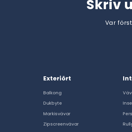
Skriv 
Var förs
Exteriört
In
Balkong
Väv
Dukbyte
Ins
Markisvävar
Per
Zipscreenvävar
Rul