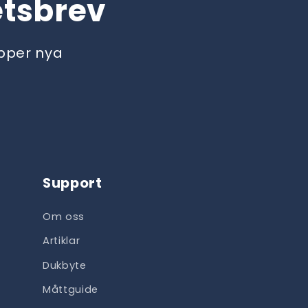
etsbrev
äpper nya
Support
Om oss
Artiklar
Dukbyte
Måttguide