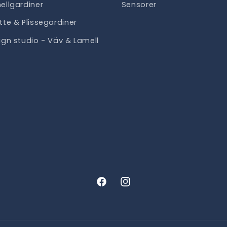
ellgardiner
Sensorer
tte & Plissegardiner
ign studio - Väv & Lamell
Facebook
Instagram