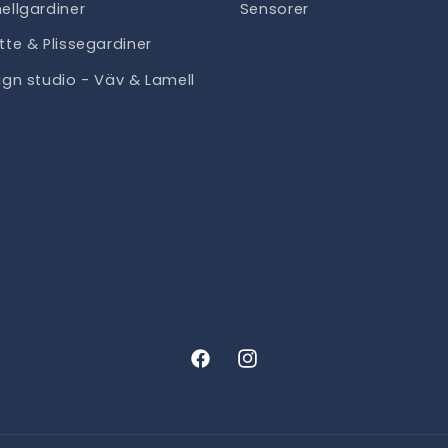
ellgardiner
Sensorer
tte & Plissegardiner
ign studio - Väv & Lamell
Facebook
Instagram