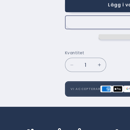
Lägg i 
Kvantitet
Minska
Öka
kvantitet
kvantitet
för
för
Lepto
Lepto
VI ACCEPTERAR
Vision
Vision
5%
5%
Alu
Alu
FR
FR
0511
0511