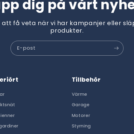
upp dig på vårt nyh
t att få veta när vi har kampanjer eller sl
produkter.
E-post
teriört
Tillbehör
ar
Värme
ektsnät
Garage
sienner
Motorer
lgardiner
Styrning