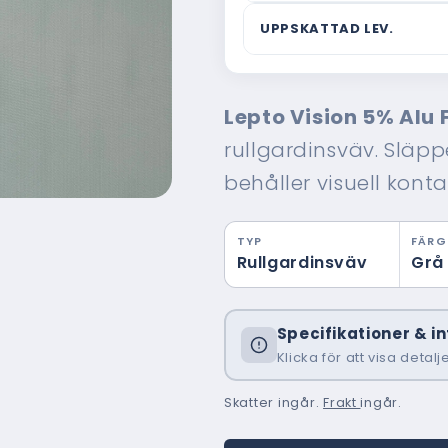
Vad är ordinarie pris?
UPPSKATTAD LEV.
Webbpriset är vad du beta
Ordinarie pris är ett rikt
Om leveranstiden
typiskt kostar hos en tra
Uppskattad leverans base
rådgivning och montering i
Lepto Vision 5% Alu 
beställningsdatum och inkl
verkligheten ännu större.
kan variera beroende på 
rullgardinsväv. Släppe
beställ gärna i god tid.
behåller visuell konta
TYP
FÄRG
Rullgardinsväv
Grå
Specifikationer & i
Klicka för att visa detalj
Skatter ingår.
Frakt
ingår.