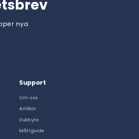
etsbrev
äpper nya
Support
Om oss
Artiklar
Dukbyte
Måttguide