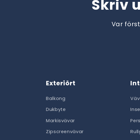
Skriv 
Var förs
Exteriört
In
Balkong
Väv
Dukbyte
Ins
Markisvävar
Per
Zipscreenvävar
Rul