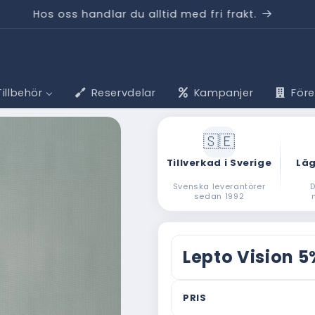
pp till 40 % – när du mäter, beställer och monterar sjä
Tillbehör
Reservdelar
Kampanjer
För
Tillverkad i Sverige
Läg
Svenska leverantörer
D
sedan 1992
Lepto Vision 5
PRIS