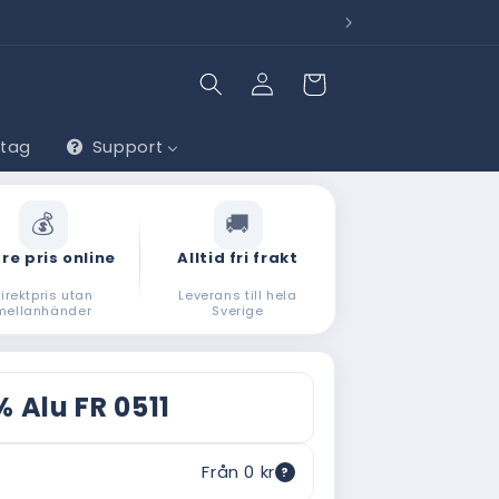
lv.
Behöv
Logga
Varukorg
in
etag
Support
re pris online
Alltid fri frakt
irektpris utan
Leverans till hela
mellanhänder
Sverige
% Alu FR 0511
Från 0 kr
?