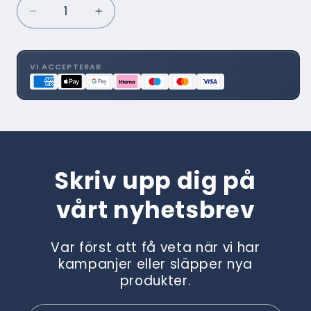
Minska
Öka
kvantitet
kvantitet
för
för
Linum
Linum
VI ACCEPTERAR
Blackout
Blackout
25
25
0633
0633
Skriv upp dig på
vårt nyhetsbrev
Var först att få veta när vi har
kampanjer eller släpper nya
produkter.