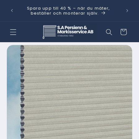
vidare
Behöver
Spara upp till 40 % – när du mäter,
till
kt.
med He
beställer och monterar själv.
innehåll
Varukorg
 vidare till
oduktinformation