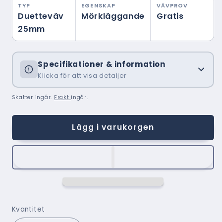
TYP
EGENSKAP
VÄVPROV
Duetteväv
Mörkläggande
Gratis
25mm
Specifikationer & information
Klicka för att visa detaljer
Skatter ingår.
Frakt
ingår.
Lägg i varukorgen
Kvantitet