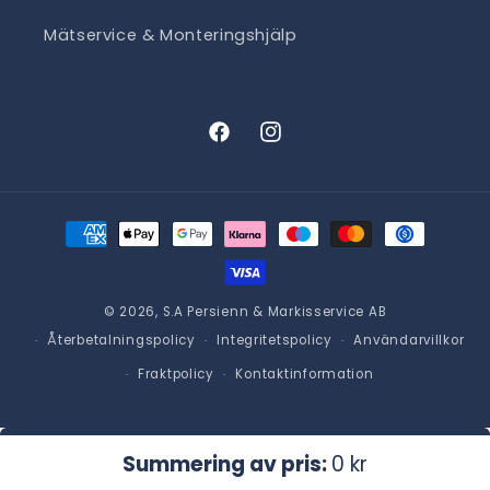
Mätservice & Monteringshjälp
Facebook
Instagram
Betalningsmetoder
© 2026,
S.A Persienn & Markisservice AB
Återbetalningspolicy
Integritetspolicy
Användarvillkor
Fraktpolicy
Kontaktinformation
Lägg i varukorgen
Ordinarie
0 kr