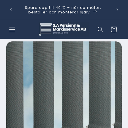
vidare
Behöver
Spara upp till 40 % – när du mäter,
till
kt.
med He
beställer och monterar själv.
innehåll
Varukorg
 vidare till
oduktinformation