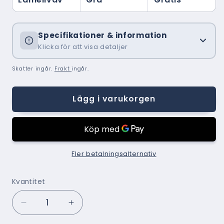
Specifikationer & information
Klicka för att visa detaljer
Skatter ingår.
Frakt
ingår.
Lägg i varukorgen
Fler betalningsalternativ
Kvantitet
Minska
Öka
kvantitet
kvantitet