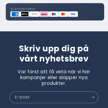
för
för
Luna
Luna
VI ACCEPTERAR
9197
9197
Skriv upp dig på
vårt nyhetsbrev
Var först att få veta när vi har
kampanjer eller släpper nya
produkter.
E-post