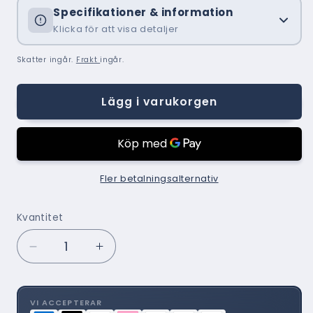
Specifikationer & information
Klicka för att visa detaljer
Skatter ingår.
Frakt
ingår.
Lägg i varukorgen
Fler betalningsalternativ
Kvantitet
Minska
Öka
kvantitet
kvantitet
för
för
Markisväv
Markisväv
VI ACCEPTERAR