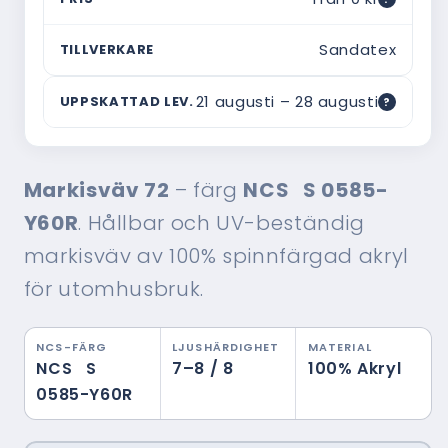
Vad är ordinarie pris?
Sandatex
TILLVERKARE
Webbpriset är vad du betalar här — utan
mellanhänder. Ordinarie pris är ett riktmärke
21 augusti – 28 augusti
UPPSKATTAD LEV.
?
för vad motsvarande produkt typiskt kostar hos
en traditionell montör med hembesök,
rådgivning och montering inräknat. Ofta är
Om leveranstiden
skillnaden i verkligheten ännu större.
Uppskattad leverans baseras på 14–21 dagar
Markisväv 72
– färg
NCS S 0585-
från beställningsdatum och inkluderar
tillverkning och frakt. Tiden kan variera
Y60R
. Hållbar och UV-beständig
beroende på säsong och orderbelastning —
beställ gärna i god tid.
markisväv av 100% spinnfärgad akryl
för utomhusbruk.
NCS-FÄRG
LJUSHÄRDIGHET
MATERIAL
NCS S
7–8 / 8
100% Akryl
0585-Y60R