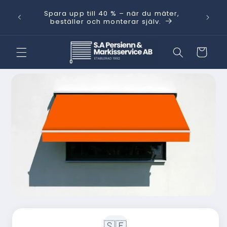
vidare
Behöver
Spara upp till 40 % – när du mäter,
till
kt.
med He
beställer och monterar själv.
innehåll
Varukorg
 vidare till
oduktinformation