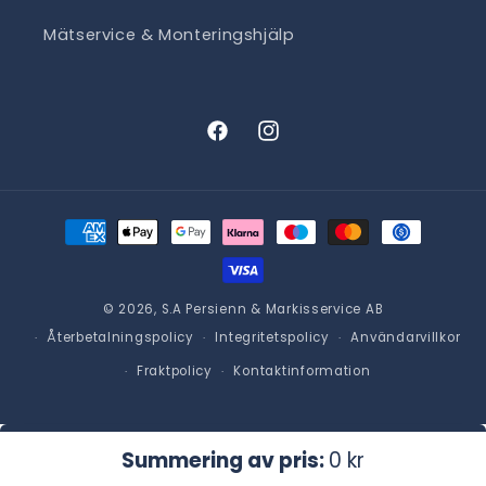
Mätservice & Monteringshjälp
Facebook
Instagram
Betalningsmetoder
© 2026,
S.A Persienn & Markisservice AB
Återbetalningspolicy
Integritetspolicy
Användarvillkor
Fraktpolicy
Kontaktinformation
Lägg i varukorgen
Ordinarie
0 kr