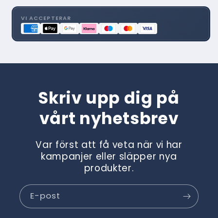
för
för
Palermo
Palermo
VI ACCEPTERAR
20
20
-
-
5026
5026
Skriv upp dig på
vårt nyhetsbrev
Var först att få veta när vi har
kampanjer eller släpper nya
produkter.
E-post