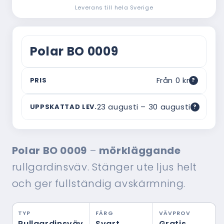
Leverans till hela Sverige
Polar BO 0009
Från 0 kr
PRIS
?
Vad är ordinarie pris?
23 augusti – 30 augusti
UPPSKATTAD LEV.
?
Webbpriset är vad du betalar här — utan
mellanhänder. Ordinarie pris är ett riktmärke
Om leveranstiden
för vad motsvarande produkt typiskt kostar hos
Uppskattad leverans baseras på 14–21 dagar
en traditionell montör med hembesök,
Polar BO 0009
–
mörkläggande
från beställningsdatum och inkluderar
rådgivning och montering inräknat. Ofta är
tillverkning och frakt. Tiden kan variera
skillnaden i verkligheten ännu större.
rullgardinsväv. Stänger ute ljus helt
beroende på säsong och orderbelastning —
beställ gärna i god tid.
och ger fullständig avskärmning.
TYP
FÄRG
VÄVPROV
Rullgardinsväv
Svart
Gratis