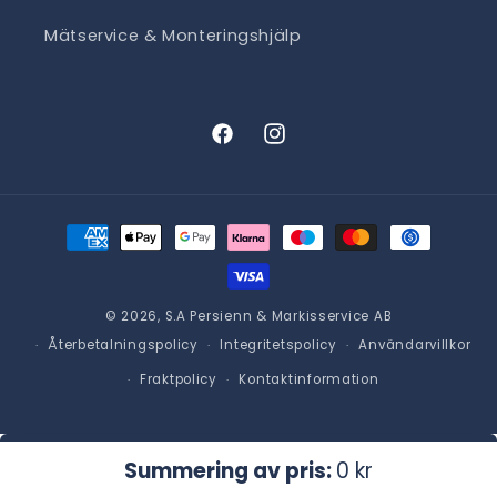
Mätservice & Monteringshjälp
Facebook
Instagram
Betalningsmetoder
© 2026,
S.A Persienn & Markisservice AB
Återbetalningspolicy
Integritetspolicy
Användarvillkor
Fraktpolicy
Kontaktinformation
Lägg i varukorgen
Ordinarie
0 kr