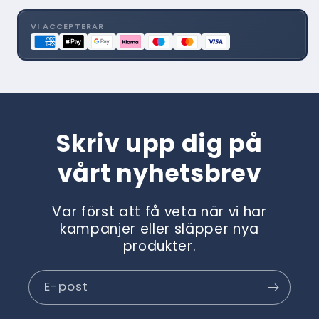
för
för
Polar
Polar
VI ACCEPTERAR
BO
BO
0009
0009
Skriv upp dig på
vårt nyhetsbrev
Var först att få veta när vi har
kampanjer eller släpper nya
produkter.
E-post