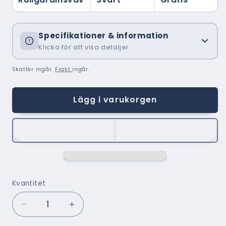
Specifikationer & information
Klicka för att visa detaljer
Skatter ingår.
Frakt
ingår.
Lägg i varukorgen
Kvantitet
Minska
Öka
kvantitet
kvantitet