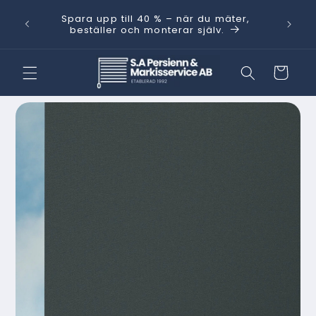
vidare
Behöver
Spara upp till 40 % – när du mäter,
till
kt.
med He
beställer och monterar själv.
innehåll
Varukorg
 vidare till
oduktinformation