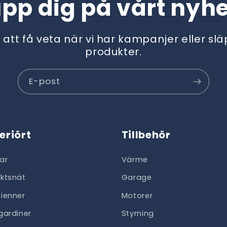
upp dig på vårt nyh
t att få veta när vi har kampanjer eller sl
produkter.
E-post
teriört
Tillbehör
ar
Värme
ektsnät
Garage
sienner
Motorer
lgardiner
Styrning