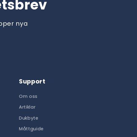
etsbrev
äpper nya
Support
Om oss
Artiklar
Dukbyte
Måttguide