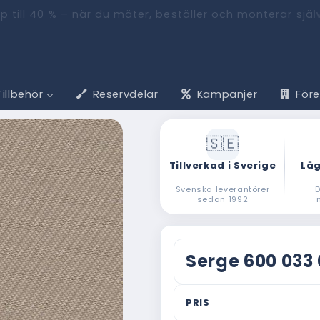
pp till 40 % – när du mäter, beställer och monterar sjä
Tillbehör
Reservdelar
Kampanjer
För
Tillverkad i Sverige
Läg
Svenska leverantörer
D
sedan 1992
Serge 600 033
PRIS