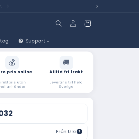
lv.
Behöv
Logga
Varukorg
in
etag
Support
re pris online
Alltid fri frakt
irektpris utan
Leverans till hela
mellanhänder
Sverige
 032
Från 0 kr
?