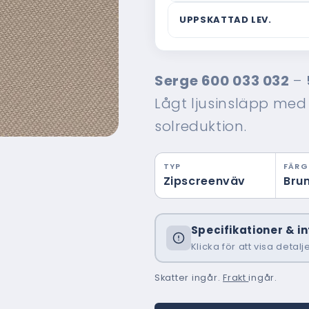
Vad är ordinarie pris?
UPPSKATTAD LEV.
Webbpriset är vad du beta
Ordinarie pris är ett rikt
Om leveranstiden
typiskt kostar hos en tra
Uppskattad leverans base
rådgivning och montering i
Serge 600 033 032
–
beställningsdatum och inkl
verkligheten ännu större.
kan variera beroende på 
Lågt ljusinsläpp med
beställ gärna i god tid.
solreduktion.
TYP
FÄRG
Zipscreenväv
Bru
Specifikationer & i
Klicka för att visa detalj
Skatter ingår.
Frakt
ingår.