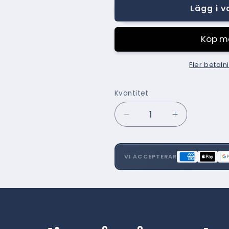
Lägg i 
Fler betaln
Kvantitet
Minska
Öka
kvantitet
kvantitet
för
för
Serge
Serge
VI ACCEPTERAR
600
600
033
033
032
032