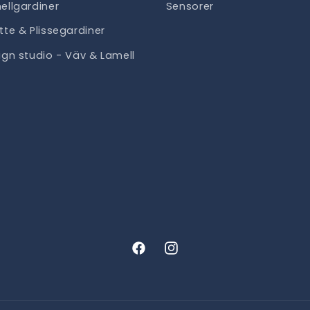
ellgardiner
Sensorer
tte & Plissegardiner
ign studio - Väv & Lamell
Facebook
Instagram