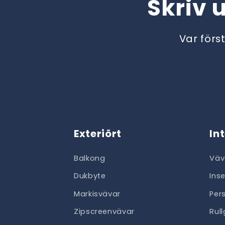
Skriv 
Var förs
Exteriört
In
Balkong
Väv
Dukbyte
Ins
Markisvävar
Per
Zipscreenvävar
Rul