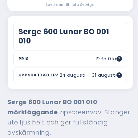
Leverans till hela Sverige
Serge 600 Lunar BO 001
010
Från 0 kr
PRIS
?
Vad är ordinarie pris?
24 augusti – 31 augusti
UPPSKATTAD LEV.
?
Webbpriset är vad du betalar här — utan
mellanhänder. Ordinarie pris är ett riktmärke
Om leveranstiden
för vad motsvarande produkt typiskt kostar hos
Uppskattad leverans baseras på 14–21 dagar
en traditionell montör med hembesök,
Serge 600 Lunar BO 001 010
–
från beställningsdatum och inkluderar
rådgivning och montering inräknat. Ofta är
tillverkning och frakt. Tiden kan variera
skillnaden i verkligheten ännu större.
mörkläggande
zipscreenväv. Stänger
beroende på säsong och orderbelastning —
beställ gärna i god tid.
ute ljus helt och ger fullständig
avskärmning.