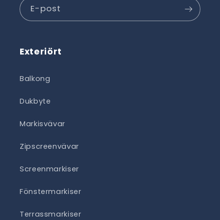
E-post
Exteriört
Balkong
Dukbyte
Markisvävar
Zipscreenvävar
Screenmarkiser
Fönstermarkiser
Terrassmarkiser