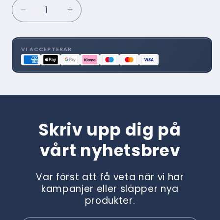
Minska
Öka
kvantitet
kvantitet
för
för
Serge
Serge
VI ACCEPTERAR
600
600
Lunar
Lunar
BO
BO
001
001
010
010
Skriv upp dig på
vårt nyhetsbrev
Var först att få veta när vi har
kampanjer eller släpper nya
produkter.