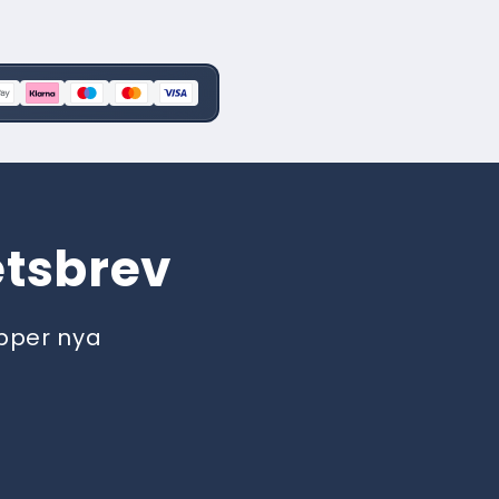
etsbrev
äpper nya