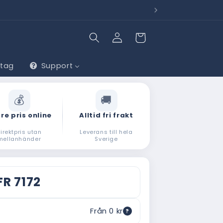
lv.
Behöv
Logga
Varukorg
in
etag
Support
re pris online
Alltid fri frakt
irektpris utan
Leverans till hela
mellanhänder
Sverige
FR 7172
Från 0 kr
?