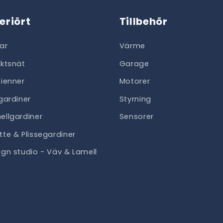
teriört
Tillbehör
ar
Värme
ektsnät
Garage
sienner
Motorer
lgardiner
Styrning
ellgardiner
Sensorer
tte & Plissegardiner
ign studio - Väv & Lamell