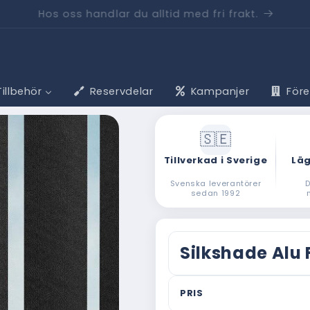
pp till 40 % – när du mäter, beställer och monterar sjä
Tillbehör
Reservdelar
Kampanjer
För
Tillverkad i Sverige
Läg
Svenska leverantörer
D
sedan 1992
Silkshade Alu 
PRIS