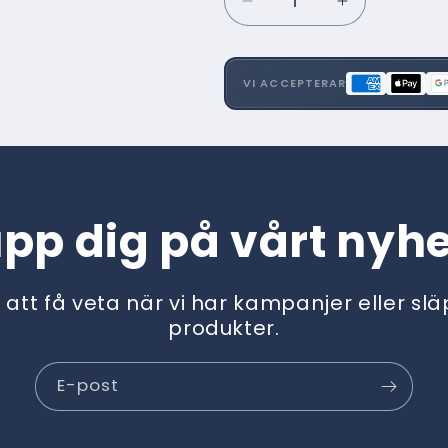
Minska
Öka
kvantitet
kvantitet
för
för
Silkshade
Silkshade
VI ACCEPTERAR
Alu
Alu
FR
FR
7172
7172
upp dig på vårt nyh
t att få veta när vi har kampanjer eller sl
produkter.
E-post