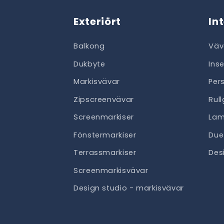
Exteriört
In
Balkong
Väv
Dukbyte
Ins
Markisvävar
Per
Zipscreenvävar
Rul
Screenmarkiser
Lam
Fönstermarkiser
Due
Terrassmarkiser
Des
Screenmarkisvävar
Design studio - markisvävar