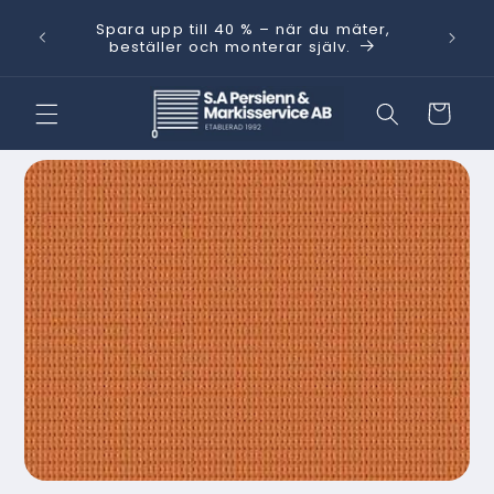
vidare
Behöver
Spara upp till 40 % – när du mäter,
till
kt.
med He
beställer och monterar själv.
innehåll
Varukorg
 vidare till
oduktinformation