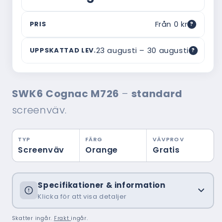
Från 0 kr
PRIS
?
Vad är ordinarie pris?
23 augusti – 30 augusti
UPPSKATTAD LEV.
?
Webbpriset är vad du betalar här — utan
mellanhänder. Ordinarie pris är ett riktmärke
Om leveranstiden
för vad motsvarande produkt typiskt kostar hos
Uppskattad leverans baseras på 14–21 dagar
en traditionell montör med hembesök,
SWK6 Cognac M726
–
standard
från beställningsdatum och inkluderar
rådgivning och montering inräknat. Ofta är
tillverkning och frakt. Tiden kan variera
skillnaden i verkligheten ännu större.
screenväv.
beroende på säsong och orderbelastning —
beställ gärna i god tid.
TYP
FÄRG
VÄVPROV
Screenväv
Orange
Gratis
Specifikationer & information
Klicka för att visa detaljer
Skatter ingår.
Frakt
ingår.