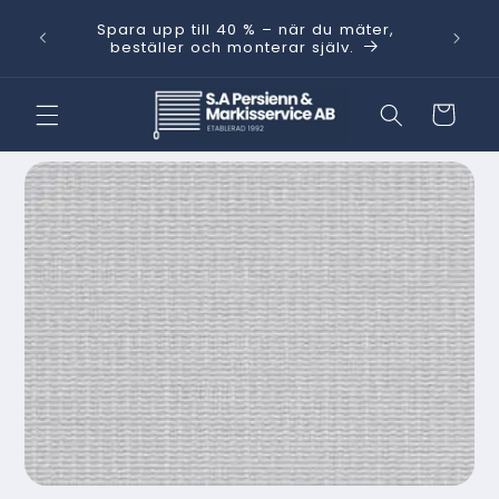
vidare
Behöver
Spara upp till 40 % – när du mäter,
till
kt.
med He
beställer och monterar själv.
innehåll
Varukorg
 vidare till
oduktinformation