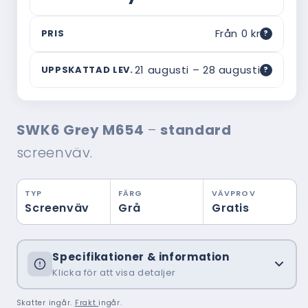
Från 0 kr
PRIS
?
Vad är ordinarie pris?
21 augusti – 28 augusti
UPPSKATTAD LEV.
?
Webbpriset är vad du betalar här — utan
mellanhänder. Ordinarie pris är ett riktmärke
Om leveranstiden
för vad motsvarande produkt typiskt kostar hos
Uppskattad leverans baseras på 14–21 dagar
en traditionell montör med hembesök,
SWK6 Grey M654
–
standard
från beställningsdatum och inkluderar
rådgivning och montering inräknat. Ofta är
tillverkning och frakt. Tiden kan variera
skillnaden i verkligheten ännu större.
screenväv.
beroende på säsong och orderbelastning —
beställ gärna i god tid.
TYP
FÄRG
VÄVPROV
Screenväv
Grå
Gratis
Specifikationer & information
Klicka för att visa detaljer
Skatter ingår.
Frakt
ingår.